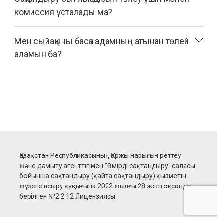
комиссия ұсталады ма?
Мен сыйақыны басқа адамның атынан төлей
аламын ба?
Қазақстан Республикасының Қаржы нарығын реттеу
және дамыту агенттігімен "Өмірді сақтандыру" саласы
бойынша сақтандыру (қайта сақтандыру) қызметін
жүзеге асыру құқығына 2022 жылғы 28 желтоқсанда
берілген №2.2.12 Лицензиясы.