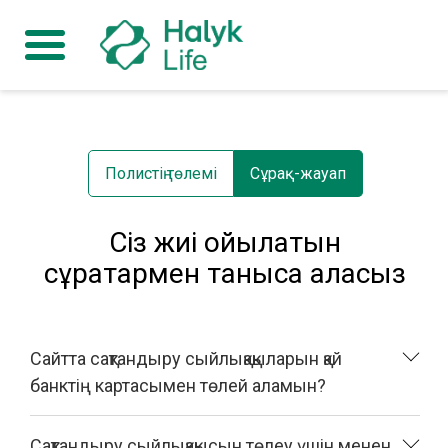
Полистің төлемі
Сұрақ-жауап
Сіз жиі қойылатын
сұрақтармен таныса аласыз
Сайтта сақтандыру сыйлықақыларын қай
банктің картасымен төлей аламын?
Сақтандыру сыйлықақысын төлеу үшін менен